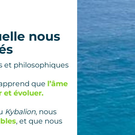
uelle nous
és
es et philosophiques
n apprend que
l’âme
 et évoluer.
du
Kybalion
, nous
ables
, et que nous