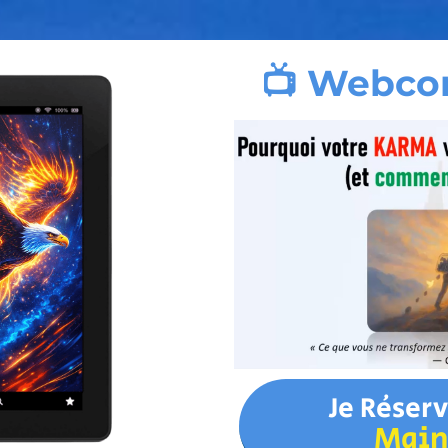
📺 Webco
Je Réser
Main