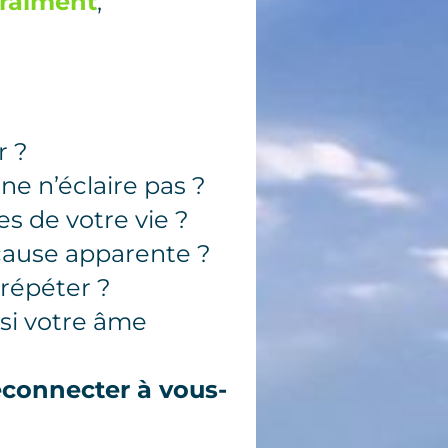
vraiment
,
r ?
ne n’éclaire pas ?
s de votre vie ?
 cause apparente ?
répéter ?
si votre âme
econnecter à vous-