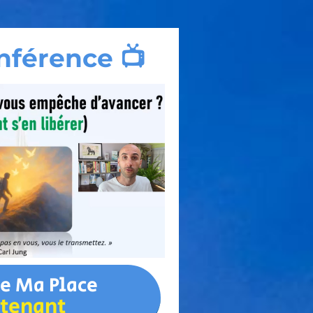
nférence 📺
ve Ma Place
tenant