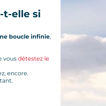
t-elle si
ne boucle infinie
,
e vous
détestez le
ez, encore.
tant.