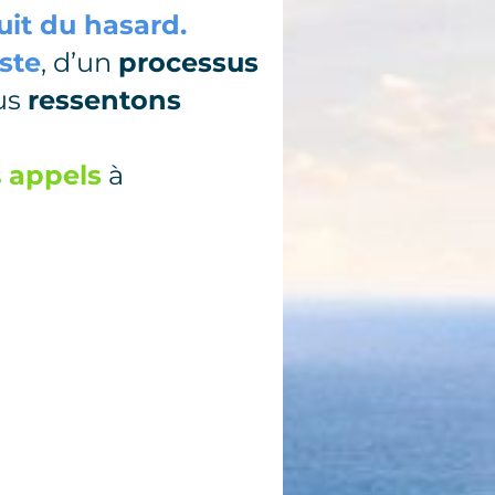
ruit du hasard.
ste
, d’un
processus
us
ressentons
s
appels
à