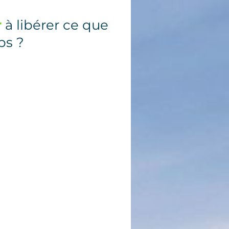
r
à libérer ce que
ps ?