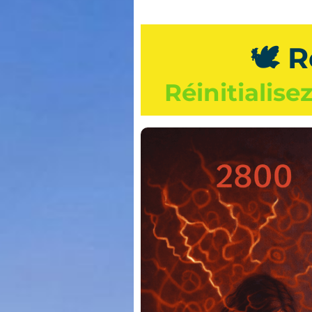
🕊 R
Réinitialise