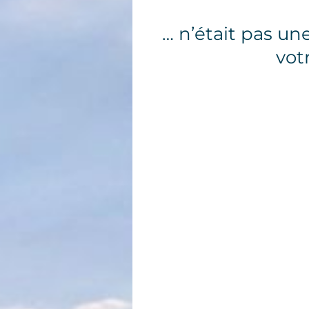
… n’était pas un
vot