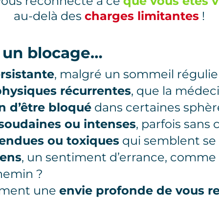
vous reconnecte à ce
que vous êtes 
au-delà des
charges limitantes
!
 un blocage…
rsistante
, malgré un sommeil régulie
physiques récurrentes
, que la médeci
n d’être bloqué
dans certaines sphère
soudaines ou intenses
, parfois sans
tendues ou toxiques
qui semblent se 
sens
, un sentiment d’errance, comme 
hemin ?
ement une
envie profonde de vous r