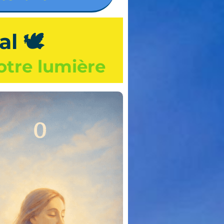
al 🕊
votre lumière