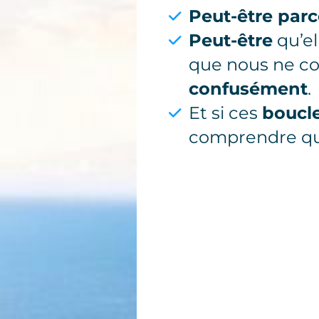
Peut-être parc
Peut-être
qu’el
que nous ne c
confusément
.
Et si ces
boucl
comprendre qu