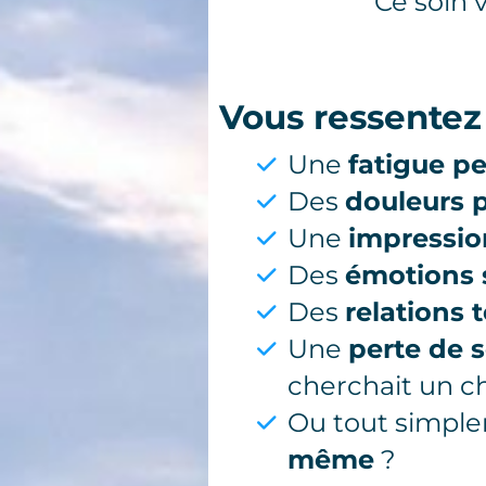
Ce soin 
Vous ressentez
Une
fatigue pe
Des
douleurs 
Une
impressio
Des
émotions 
Des
relations 
Une
perte de 
cherchait un c
Ou tout simpl
même
?