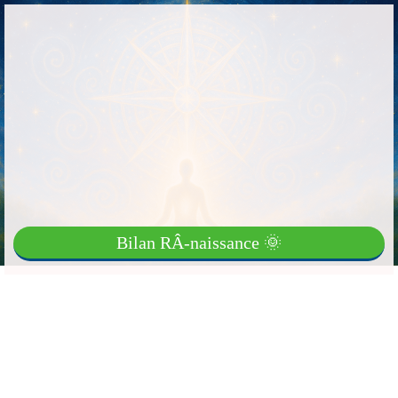
Bilan RÂ-naissance 🌞