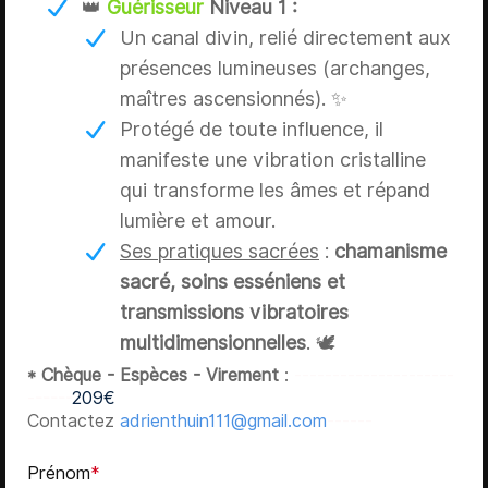
👑
Guérisseur
Niveau 1 :
Un canal divin, relié directement aux
présences lumineuses (archanges,
maîtres ascensionnés). ✨
Protégé de toute influence, il
manifeste une vibration cristalline
qui transforme les âmes et répand
lumière et amour.
Ses pratiques sacrées
:
chamanisme
sacré, soins esséniens et
transmissions vibratoires
multidimensionnelles
. 🕊️
* Chèque - Espèces - Virement
:
---------------------
------
209€
Contactez
adrienthuin111@gmail.com
------
Prénom
*