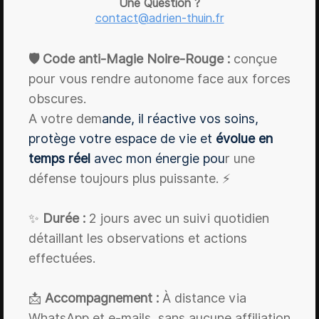
Une Question ?
contact@adrien-thuin.fr
🛡️ Code anti-Magie Noire-Rouge :
conçue
pour vous rendre autonome face aux forces
obscures.
A votre dem
ande, il réactive vos soins,
protège votre espace de vie et
évolue en
temps réel
avec mon énergie pou
r une
défense toujours plus puissante. ⚡
✨
Durée :
2 jours avec un suivi quotidien
détaillant les observations et actions
effectuées.
📩
Accompagnement :
À distance via
WhatsApp et e-mails, sans aucune affiliation