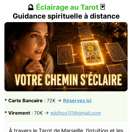
🔮
Éclairage au Tarot
🃏
Guidance spirituelle à distance
* Carte Bancaire
:
72€ ->
Réservez ici
* Virement
:
70€ ->
eddhoo111@gmail.com
---
À travers le Tarot de Marseille, l’intuition et les