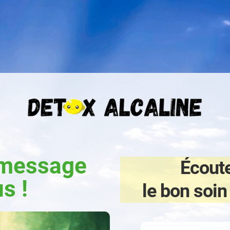
 message
Écout
s !
le bon soi