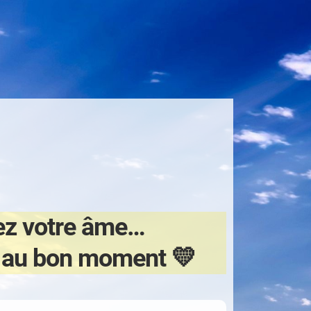
ez votre âme…
n au bon moment 💛